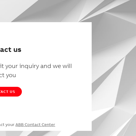
act us
t your inquiry and we will
ct you
ACT US
act your
ABB Contact Center