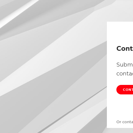
Cont
Submi
conta
CONT
Or cont