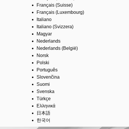
Français (Suisse)
Français (Luxembourg)
Italiano
Italiano (Svizzera)
Magyar
Nederlands
Nederlands (België)
Norsk
Polski
Português
Slovenčina
Suomi
Svenska
Türkçe
Ελληνικά
日本語
한국어