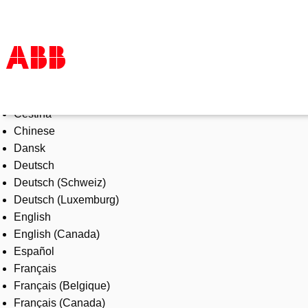
Select Language
Products & Solutions
Čeština
Industries
Chinese
Services
Dansk
About us
Deutsch
Where to buy
Deutsch (Schweiz)
Contact us
Deutsch (Luxemburg)
Careers
English
English (Canada)
Español
Français
Français (Belgique)
Français (Canada)