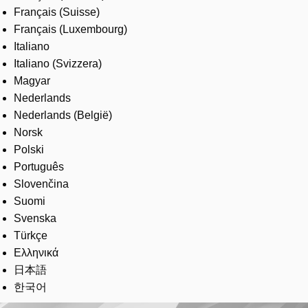
Français (Suisse)
Français (Luxembourg)
Italiano
Italiano (Svizzera)
Magyar
Nederlands
Nederlands (België)
Norsk
Polski
Português
Slovenčina
Suomi
Svenska
Türkçe
Ελληνικά
日本語
한국어