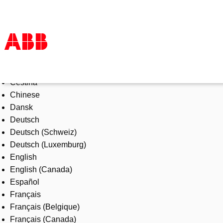
Select Language
Products & Solutions
Čeština
Industries
Chinese
Services
Dansk
About us
Deutsch
Where to buy
Deutsch (Schweiz)
Contact us
Deutsch (Luxemburg)
Careers
English
English (Canada)
Español
Français
Français (Belgique)
Français (Canada)