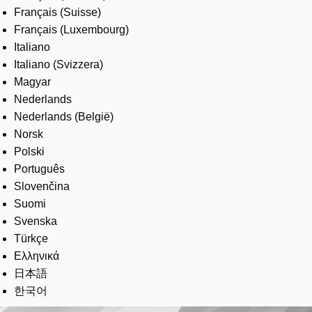
Français (Suisse)
Français (Luxembourg)
Italiano
Italiano (Svizzera)
Magyar
Nederlands
Nederlands (België)
Norsk
Polski
Português
Slovenčina
Suomi
Svenska
Türkçe
Ελληνικά
日本語
한국어