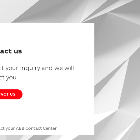
act us
t your inquiry and we will
ct you
ACT US
act your
ABB Contact Center