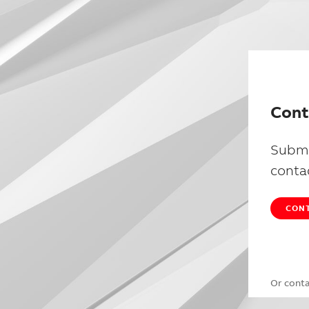
Cont
Submi
conta
CONT
Or cont