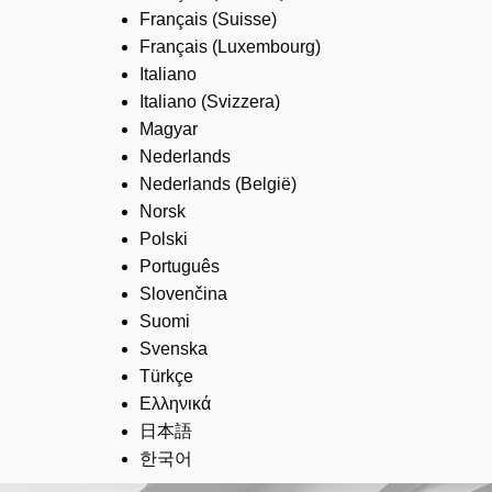
Français (Suisse)
Français (Luxembourg)
Italiano
Italiano (Svizzera)
Magyar
Nederlands
Nederlands (België)
Norsk
Polski
Português
Slovenčina
Suomi
Svenska
Türkçe
Ελληνικά
日本語
한국어