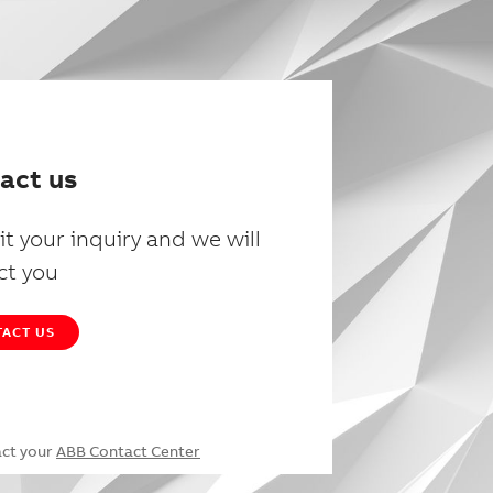
act us
t your inquiry and we will
ct you
ACT US
act your
ABB Contact Center