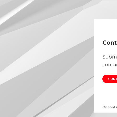
Cont
Submi
conta
CONT
Or cont