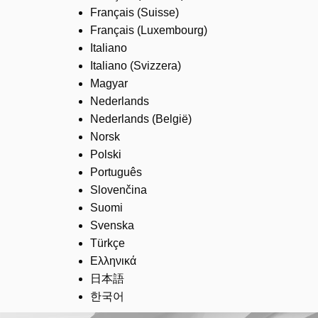
Français (Suisse)
Français (Luxembourg)
Italiano
Italiano (Svizzera)
Magyar
Nederlands
Nederlands (België)
Norsk
Polski
Português
Slovenčina
Suomi
Svenska
Türkçe
Ελληνικά
日本語
한국어