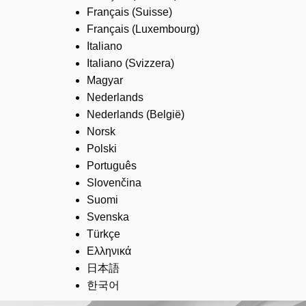
Français (Suisse)
Français (Luxembourg)
Italiano
Italiano (Svizzera)
Magyar
Nederlands
Nederlands (België)
Norsk
Polski
Português
Slovenčina
Suomi
Svenska
Türkçe
Ελληνικά
日本語
한국어