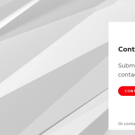
Cont
Submi
conta
CONT
Or cont