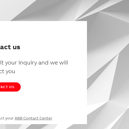
act us
t your inquiry and we will
ct you
ACT US
act your
ABB Contact Center