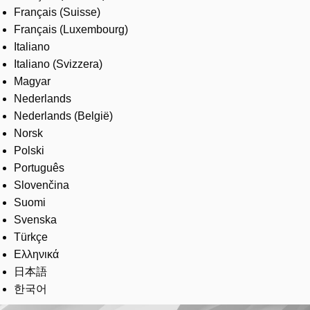
Français (Suisse)
Français (Luxembourg)
Italiano
Italiano (Svizzera)
Magyar
Nederlands
Nederlands (België)
Norsk
Polski
Português
Slovenčina
Suomi
Svenska
Türkçe
Ελληνικά
日本語
한국어