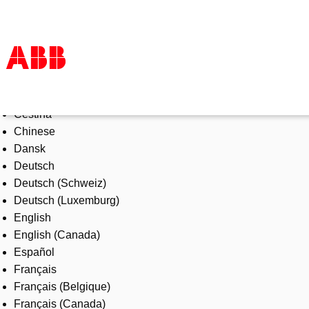
Select Language
Products & Solutions
Čeština
Industries
Chinese
Services
Dansk
About us
Deutsch
Where to buy
Deutsch (Schweiz)
Contact us
Deutsch (Luxemburg)
Careers
English
English (Canada)
Español
Français
Français (Belgique)
Français (Canada)