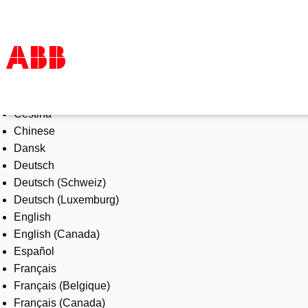
Select Language
Products & Solutions
Čeština
Industries
Chinese
Services
Dansk
About us
Deutsch
Where to buy
Deutsch (Schweiz)
Contact us
Deutsch (Luxemburg)
Careers
English
English (Canada)
Español
Français
Français (Belgique)
Français (Canada)