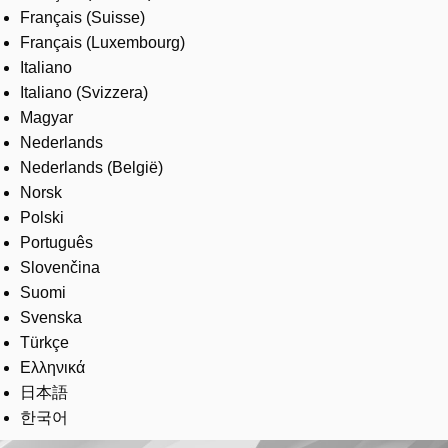
Français (Suisse)
Français (Luxembourg)
Italiano
Italiano (Svizzera)
Magyar
Nederlands
Nederlands (België)
Norsk
Polski
Português
Slovenčina
Suomi
Svenska
Türkçe
Ελληνικά
日本語
한국어