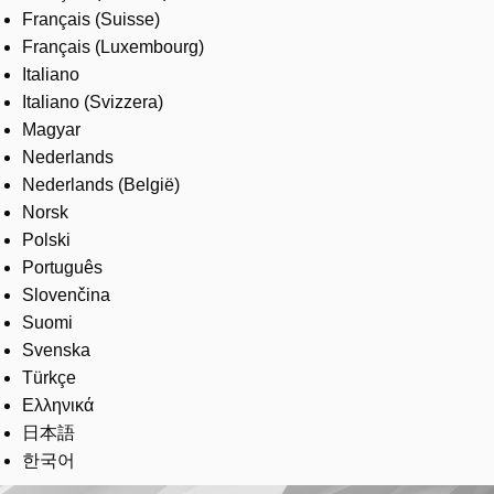
Français (Suisse)
Français (Luxembourg)
Italiano
Italiano (Svizzera)
Magyar
Nederlands
Nederlands (België)
Norsk
Polski
Português
Slovenčina
Suomi
Svenska
Türkçe
Ελληνικά
日本語
한국어