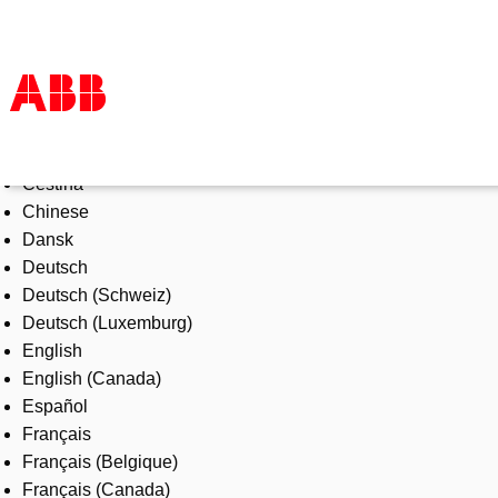
Select Language
Products & Solutions
Čeština
Industries
Chinese
Services
Dansk
About us
Deutsch
Where to buy
Deutsch (Schweiz)
Contact us
Deutsch (Luxemburg)
Careers
English
English (Canada)
Español
Français
Français (Belgique)
Français (Canada)