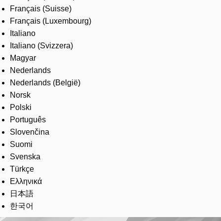
Français (Suisse)
Français (Luxembourg)
Italiano
Italiano (Svizzera)
Magyar
Nederlands
Nederlands (België)
Norsk
Polski
Português
Slovenčina
Suomi
Svenska
Türkçe
Ελληνικά
日本語
한국어