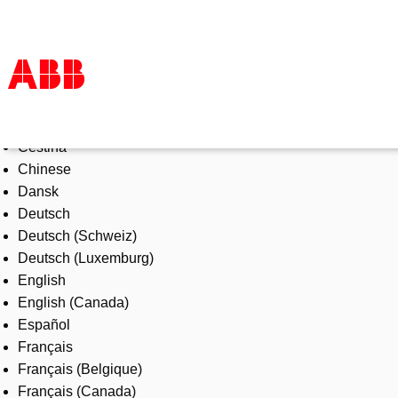
Select Language
Products & Solutions
Čeština
Industries
Chinese
Services
Dansk
About us
Deutsch
Where to buy
Deutsch (Schweiz)
Contact us
Deutsch (Luxemburg)
Careers
English
English (Canada)
Español
Français
Français (Belgique)
Français (Canada)