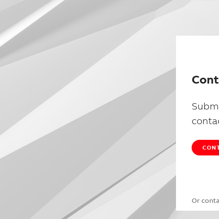
Cont
Submi
conta
CONT
Or cont