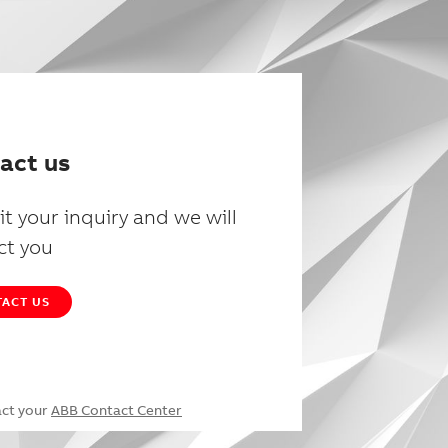
act us
t your inquiry and we will
ct you
ACT US
act your
ABB Contact Center