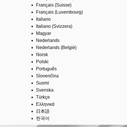
Français (Suisse)
Français (Luxembourg)
Italiano
Italiano (Svizzera)
Magyar
Nederlands
Nederlands (België)
Norsk
Polski
Português
Slovenčina
Suomi
Svenska
Türkçe
Ελληνικά
日本語
한국어