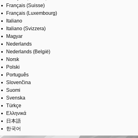
Français (Suisse)
Français (Luxembourg)
Italiano
Italiano (Svizzera)
Magyar
Nederlands
Nederlands (België)
Norsk
Polski
Português
Slovenčina
Suomi
Svenska
Türkçe
Ελληνικά
日本語
한국어