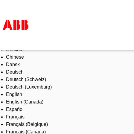
Select Language
Products & Solutions
Čeština
Industries
Chinese
Services
Dansk
About us
Deutsch
Where to buy
Deutsch (Schweiz)
Contact us
Deutsch (Luxemburg)
Careers
English
English (Canada)
Español
Français
Français (Belgique)
Français (Canada)