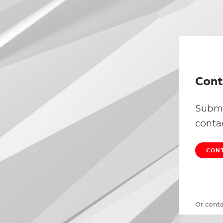
Cont
Submi
conta
CONT
Or cont