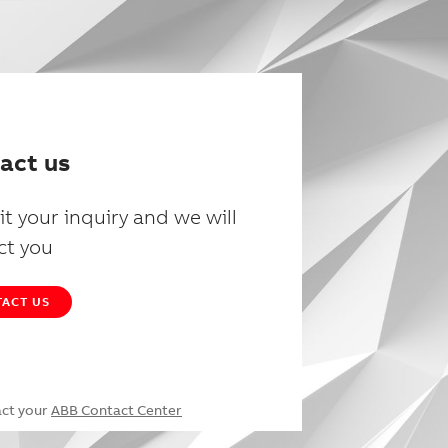
act us
t your inquiry and we will
ct you
ACT US
act your
ABB Contact Center