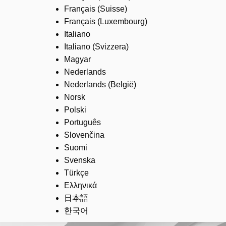
Français (Suisse)
Français (Luxembourg)
Italiano
Italiano (Svizzera)
Magyar
Nederlands
Nederlands (België)
Norsk
Polski
Português
Slovenčina
Suomi
Svenska
Türkçe
Ελληνικά
日本語
한국어