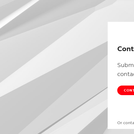
Cont
Submi
conta
CONT
Or cont