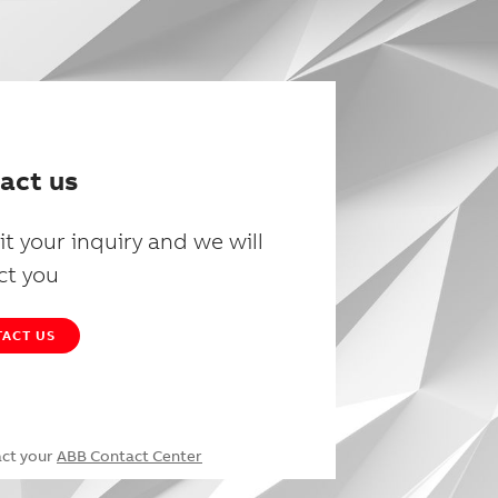
act us
t your inquiry and we will
ct you
ACT US
act your
ABB Contact Center