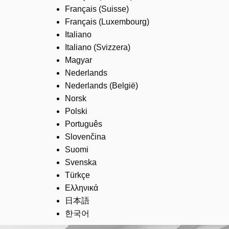
Français (Suisse)
Français (Luxembourg)
Italiano
Italiano (Svizzera)
Magyar
Nederlands
Nederlands (België)
Norsk
Polski
Português
Slovenčina
Suomi
Svenska
Türkçe
Ελληνικά
日本語
한국어