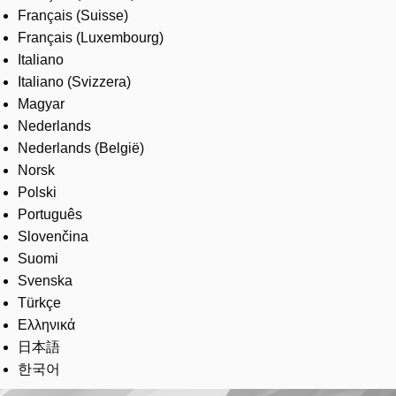
Français (Suisse)
Français (Luxembourg)
Italiano
Italiano (Svizzera)
Magyar
Nederlands
Nederlands (België)
Norsk
Polski
Português
Slovenčina
Suomi
Svenska
Türkçe
Ελληνικά
日本語
한국어