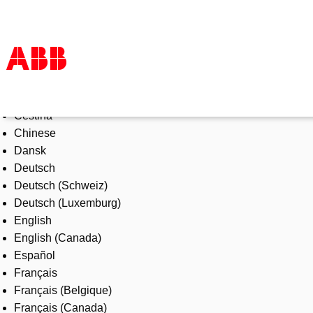
Select Language
Products & Solutions
Čeština
Industries
Chinese
Services
Dansk
About us
Deutsch
Where to buy
Deutsch (Schweiz)
Contact us
Deutsch (Luxemburg)
Careers
English
English (Canada)
Español
Français
Français (Belgique)
Français (Canada)