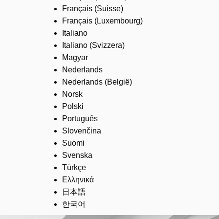
Français (Suisse)
Français (Luxembourg)
Italiano
Italiano (Svizzera)
Magyar
Nederlands
Nederlands (België)
Norsk
Polski
Português
Slovenčina
Suomi
Svenska
Türkçe
Ελληνικά
日本語
한국어