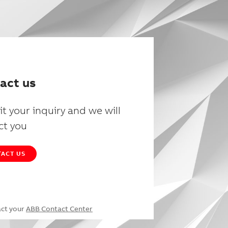
act us
t your inquiry and we will
ct you
ACT US
act your
ABB Contact Center