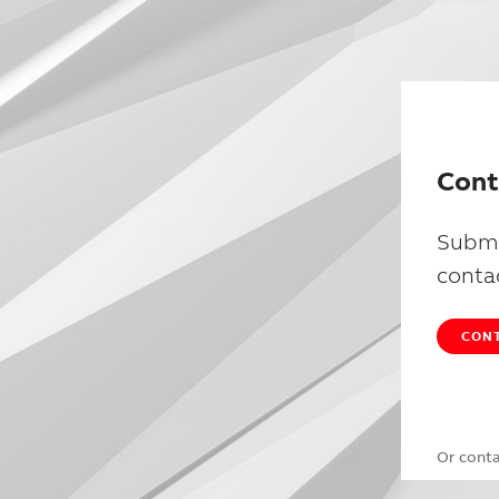
Cont
Submi
conta
CONT
Or cont