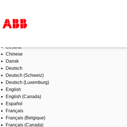
Select Language
Products & Solutions
Čeština
Industries
Chinese
Services
Dansk
About us
Deutsch
Where to buy
Deutsch (Schweiz)
Contact us
Deutsch (Luxemburg)
Careers
English
English (Canada)
Español
Français
Français (Belgique)
Français (Canada)