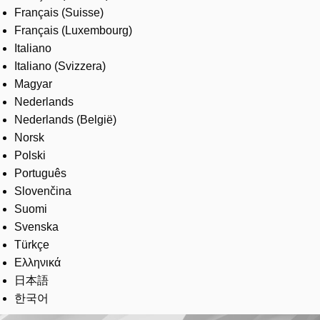
Français (Suisse)
Français (Luxembourg)
Italiano
Italiano (Svizzera)
Magyar
Nederlands
Nederlands (België)
Norsk
Polski
Português
Slovenčina
Suomi
Svenska
Türkçe
Ελληνικά
日本語
한국어