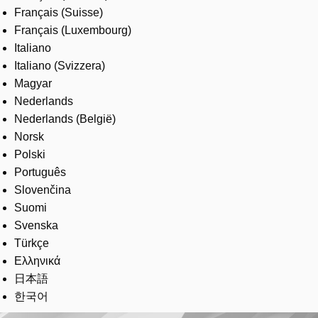
Français (Suisse)
Français (Luxembourg)
Italiano
Italiano (Svizzera)
Magyar
Nederlands
Nederlands (België)
Norsk
Polski
Português
Slovenčina
Suomi
Svenska
Türkçe
Ελληνικά
日本語
한국어