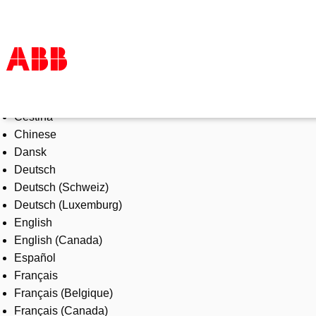
Select Language
Products & Solutions
Čeština
Industries
Chinese
Services
Dansk
About us
Deutsch
Where to buy
Deutsch (Schweiz)
Contact us
Deutsch (Luxemburg)
Careers
English
English (Canada)
Español
Français
Français (Belgique)
Français (Canada)