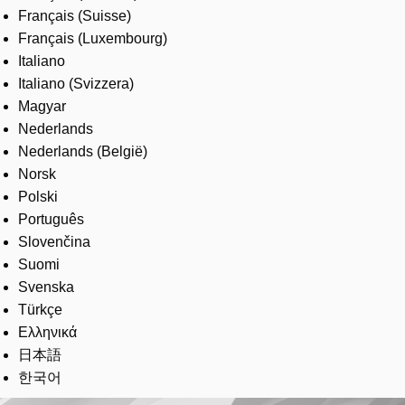
Français (Suisse)
Français (Luxembourg)
Italiano
Italiano (Svizzera)
Magyar
Nederlands
Nederlands (België)
Norsk
Polski
Português
Slovenčina
Suomi
Svenska
Türkçe
Ελληνικά
日本語
한국어