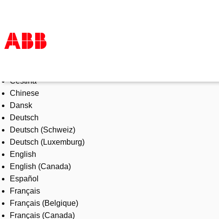
Select Language
Products & Solutions
Čeština
Industries
Chinese
Services
Dansk
About us
Deutsch
Where to buy
Deutsch (Schweiz)
Contact us
Deutsch (Luxemburg)
Careers
English
English (Canada)
Español
Français
Français (Belgique)
Français (Canada)