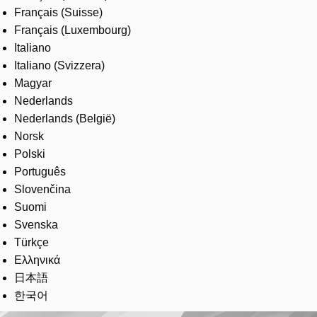
Français (Suisse)
Français (Luxembourg)
Italiano
Italiano (Svizzera)
Magyar
Nederlands
Nederlands (België)
Norsk
Polski
Português
Slovenčina
Suomi
Svenska
Türkçe
Ελληνικά
日本語
한국어