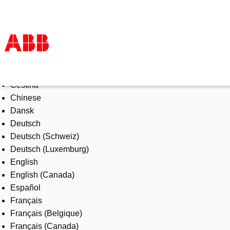
Select Language
Products & Solutions
Čeština
Industries
Chinese
Services
Dansk
About us
Deutsch
Where to buy
Deutsch (Schweiz)
Contact us
Deutsch (Luxemburg)
Careers
English
English (Canada)
Español
Français
Français (Belgique)
Français (Canada)