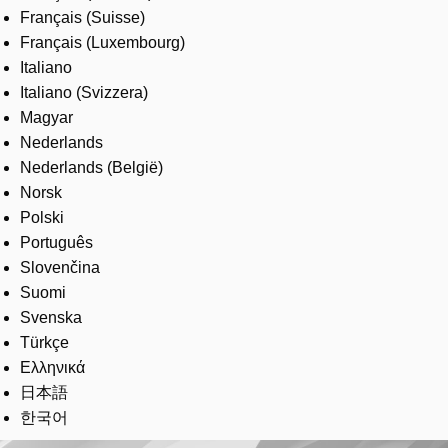
Français (Suisse)
Français (Luxembourg)
Italiano
Italiano (Svizzera)
Magyar
Nederlands
Nederlands (België)
Norsk
Polski
Português
Slovenčina
Suomi
Svenska
Türkçe
Ελληνικά
日本語
한국어