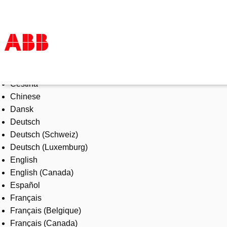
Select Language
Products & Solutions
Čeština
Industries
Chinese
Services
Dansk
About us
Deutsch
Where to buy
Deutsch (Schweiz)
Contact us
Deutsch (Luxemburg)
Careers
English
English (Canada)
Español
Français
Français (Belgique)
Français (Canada)