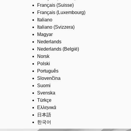
Français (Suisse)
Français (Luxembourg)
Italiano
Italiano (Svizzera)
Magyar
Nederlands
Nederlands (België)
Norsk
Polski
Português
Slovenčina
Suomi
Svenska
Türkçe
Ελληνικά
日本語
한국어