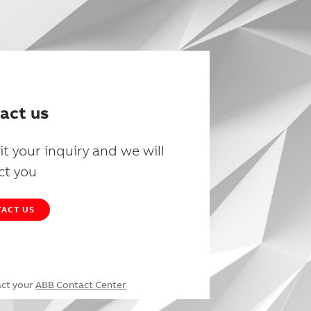
act us
t your inquiry and we will
ct you
ACT US
act your
ABB Contact Center