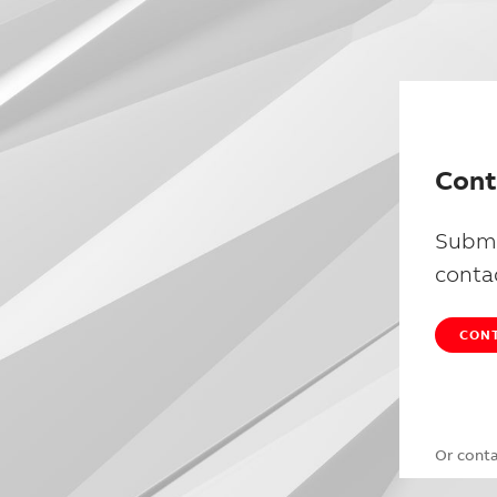
Cont
Submi
conta
CONT
Or cont