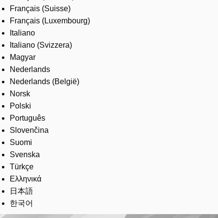
Français (Suisse)
Français (Luxembourg)
Italiano
Italiano (Svizzera)
Magyar
Nederlands
Nederlands (België)
Norsk
Polski
Português
Slovenčina
Suomi
Svenska
Türkçe
Ελληνικά
日本語
한국어