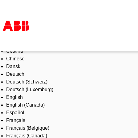
Select Language
Products & Solutions
Čeština
Industries
Chinese
Services
Dansk
About us
Deutsch
Where to buy
Deutsch (Schweiz)
Contact us
Deutsch (Luxemburg)
Careers
English
English (Canada)
Español
Français
Français (Belgique)
Français (Canada)