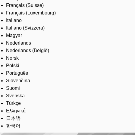
Français (Suisse)
Français (Luxembourg)
Italiano
Italiano (Svizzera)
Magyar
Nederlands
Nederlands (België)
Norsk
Polski
Português
Slovenčina
Suomi
Svenska
Türkçe
Ελληνικά
日本語
한국어