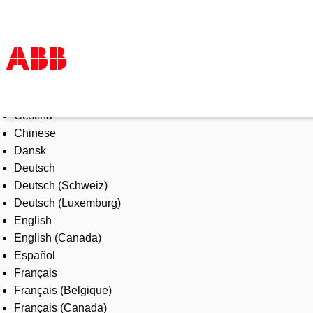
Select Language
Products & Solutions
Čeština
Industries
Chinese
Services
Dansk
About us
Deutsch
Where to buy
Deutsch (Schweiz)
Contact us
Deutsch (Luxemburg)
Careers
English
English (Canada)
Español
Français
Français (Belgique)
Français (Canada)