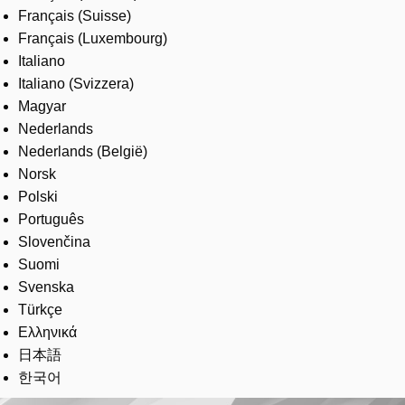
Français (Suisse)
Français (Luxembourg)
Italiano
Italiano (Svizzera)
Magyar
Nederlands
Nederlands (België)
Norsk
Polski
Português
Slovenčina
Suomi
Svenska
Türkçe
Ελληνικά
日本語
한국어