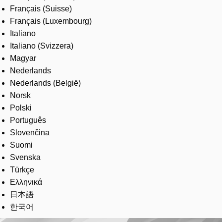
Français (Suisse)
Français (Luxembourg)
Italiano
Italiano (Svizzera)
Magyar
Nederlands
Nederlands (België)
Norsk
Polski
Português
Slovenčina
Suomi
Svenska
Türkçe
Ελληνικά
日本語
한국어