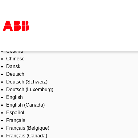
Select Language
Products & Solutions
Čeština
Industries
Chinese
Services
Dansk
About us
Deutsch
Where to buy
Deutsch (Schweiz)
Contact us
Deutsch (Luxemburg)
Careers
English
English (Canada)
Español
Français
Français (Belgique)
Français (Canada)