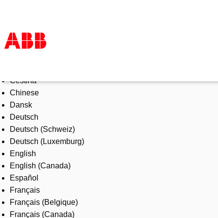
Select Language
Products & Solutions
Čeština
Industries
Chinese
Services
Dansk
About us
Deutsch
Where to buy
Deutsch (Schweiz)
Contact us
Deutsch (Luxemburg)
Careers
English
English (Canada)
Español
Français
Français (Belgique)
Français (Canada)