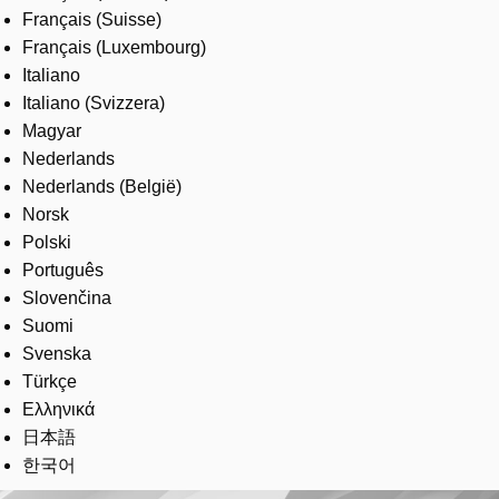
Français (Suisse)
Français (Luxembourg)
Italiano
Italiano (Svizzera)
Magyar
Nederlands
Nederlands (België)
Norsk
Polski
Português
Slovenčina
Suomi
Svenska
Türkçe
Ελληνικά
日本語
한국어