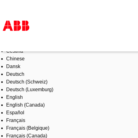
Select Language
Products & Solutions
Čeština
Industries
Chinese
Services
Dansk
About us
Deutsch
Where to buy
Deutsch (Schweiz)
Contact us
Deutsch (Luxemburg)
Careers
English
English (Canada)
Español
Français
Français (Belgique)
Français (Canada)