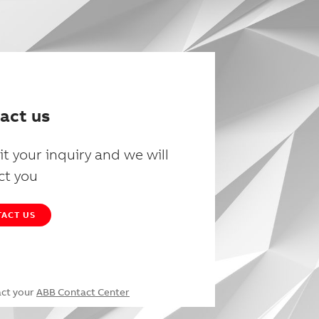
act us
t your inquiry and we will
ct you
ACT US
act your
ABB Contact Center