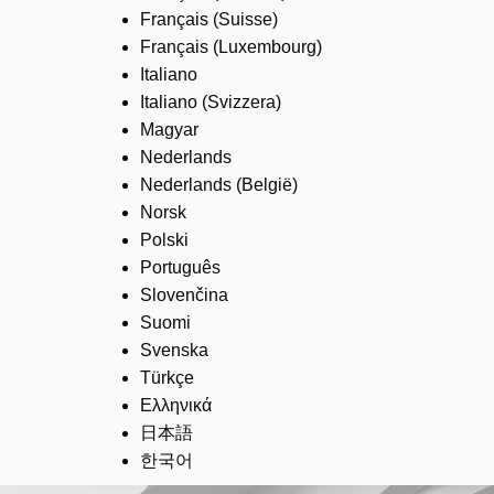
Français (Suisse)
Français (Luxembourg)
Italiano
Italiano (Svizzera)
Magyar
Nederlands
Nederlands (België)
Norsk
Polski
Português
Slovenčina
Suomi
Svenska
Türkçe
Ελληνικά
日本語
한국어