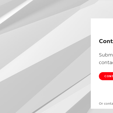
Cont
Submi
conta
CONT
Or cont