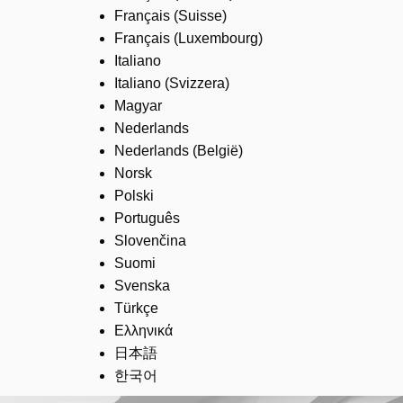
Français (Suisse)
Français (Luxembourg)
Italiano
Italiano (Svizzera)
Magyar
Nederlands
Nederlands (België)
Norsk
Polski
Português
Slovenčina
Suomi
Svenska
Türkçe
Ελληνικά
日本語
한국어