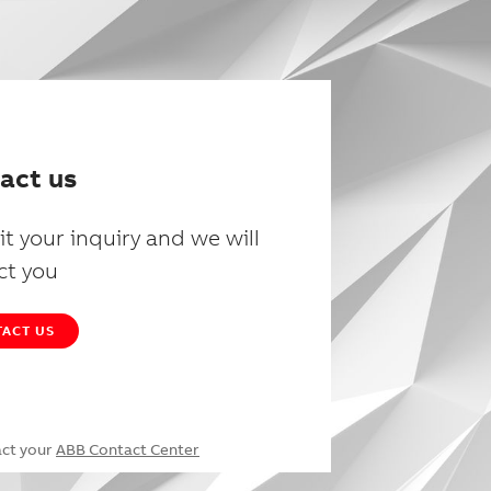
act us
t your inquiry and we will
ct you
ACT US
act your
ABB Contact Center