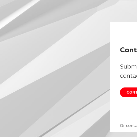
Cont
Submi
conta
CONT
Or cont