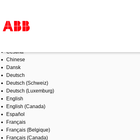
Select Language
Products & Solutions
Čeština
Industries
Chinese
Services
Dansk
About us
Deutsch
Where to buy
Deutsch (Schweiz)
Contact us
Deutsch (Luxemburg)
Careers
English
English (Canada)
Español
Français
Français (Belgique)
Français (Canada)