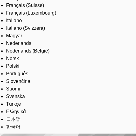
Français (Suisse)
Français (Luxembourg)
Italiano
Italiano (Svizzera)
Magyar
Nederlands
Nederlands (België)
Norsk
Polski
Português
Slovenčina
Suomi
Svenska
Türkçe
Ελληνικά
日本語
한국어