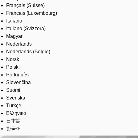
Français (Suisse)
Français (Luxembourg)
Italiano
Italiano (Svizzera)
Magyar
Nederlands
Nederlands (België)
Norsk
Polski
Português
Slovenčina
Suomi
Svenska
Türkçe
Ελληνικά
日本語
한국어