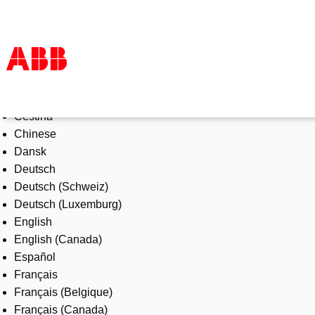
Select Language
Products & Solutions
Čeština
Industries
Chinese
Services
Dansk
About us
Deutsch
Where to buy
Deutsch (Schweiz)
Contact us
Deutsch (Luxemburg)
Careers
English
English (Canada)
Español
Français
Français (Belgique)
Français (Canada)