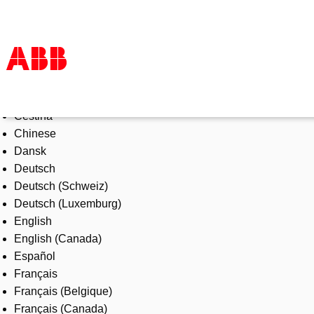
Select Language
Products & Solutions
Čeština
Industries
Chinese
Services
Dansk
About us
Deutsch
Where to buy
Deutsch (Schweiz)
Contact us
Deutsch (Luxemburg)
Careers
English
English (Canada)
Español
Français
Français (Belgique)
Français (Canada)