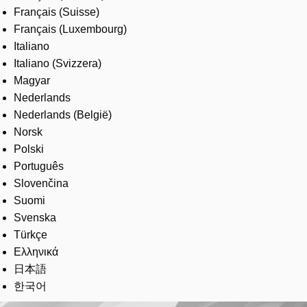
Français (Suisse)
Français (Luxembourg)
Italiano
Italiano (Svizzera)
Magyar
Nederlands
Nederlands (België)
Norsk
Polski
Português
Slovenčina
Suomi
Svenska
Türkçe
Ελληνικά
日本語
한국어