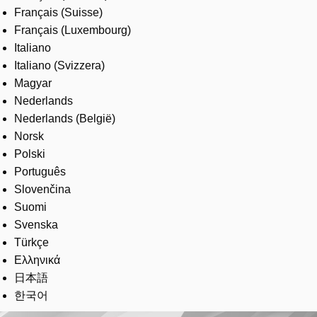
Français (Suisse)
Français (Luxembourg)
Italiano
Italiano (Svizzera)
Magyar
Nederlands
Nederlands (België)
Norsk
Polski
Português
Slovenčina
Suomi
Svenska
Türkçe
Ελληνικά
日本語
한국어