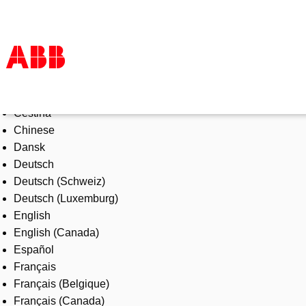
Select Language
Products & Solutions
Čeština
Industries
Chinese
Services
Dansk
About us
Deutsch
Where to buy
Deutsch (Schweiz)
Contact us
Deutsch (Luxemburg)
Careers
English
English (Canada)
Español
Français
Français (Belgique)
Français (Canada)