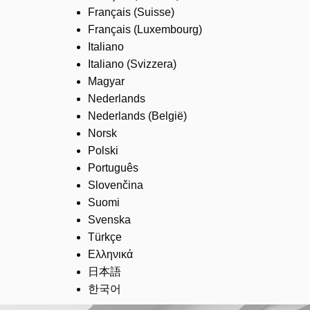
Français (Suisse)
Français (Luxembourg)
Italiano
Italiano (Svizzera)
Magyar
Nederlands
Nederlands (België)
Norsk
Polski
Português
Slovenčina
Suomi
Svenska
Türkçe
Ελληνικά
日本語
한국어