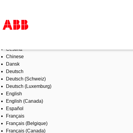
Select Language
Products & Solutions
Čeština
Industries
Chinese
Services
Dansk
About us
Deutsch
Where to buy
Deutsch (Schweiz)
Contact us
Deutsch (Luxemburg)
Careers
English
English (Canada)
Español
Français
Français (Belgique)
Français (Canada)