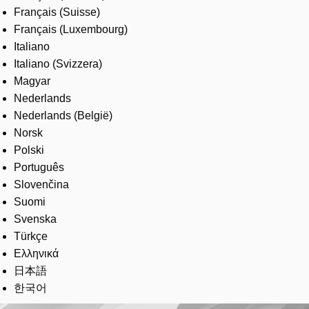
Français (Suisse)
Français (Luxembourg)
Italiano
Italiano (Svizzera)
Magyar
Nederlands
Nederlands (België)
Norsk
Polski
Português
Slovenčina
Suomi
Svenska
Türkçe
Ελληνικά
日本語
한국어