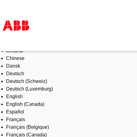
Select Language
Products & Solutions
Čeština
Industries
Chinese
Services
Dansk
About us
Deutsch
Where to buy
Deutsch (Schweiz)
Contact us
Deutsch (Luxemburg)
Careers
English
English (Canada)
Español
Français
Français (Belgique)
Français (Canada)