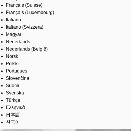
Français (Suisse)
Français (Luxembourg)
Italiano
Italiano (Svizzera)
Magyar
Nederlands
Nederlands (België)
Norsk
Polski
Português
Slovenčina
Suomi
Svenska
Türkçe
Ελληνικά
日本語
한국어