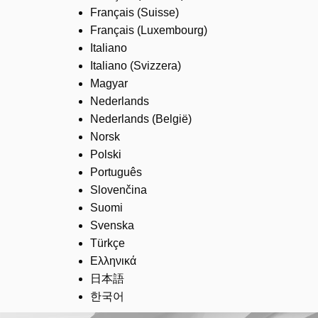
Français (Suisse)
Français (Luxembourg)
Italiano
Italiano (Svizzera)
Magyar
Nederlands
Nederlands (België)
Norsk
Polski
Português
Slovenčina
Suomi
Svenska
Türkçe
Ελληνικά
日本語
한국어