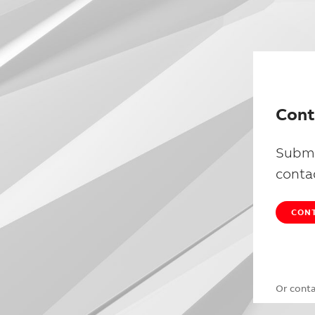
Cont
Submi
conta
CONT
Or cont