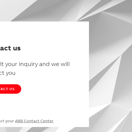
act us
t your inquiry and we will
ct you
ACT US
act your
ABB Contact Center