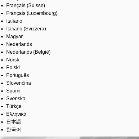
Français (Suisse)
Français (Luxembourg)
Italiano
Italiano (Svizzera)
Magyar
Nederlands
Nederlands (België)
Norsk
Polski
Português
Slovenčina
Suomi
Svenska
Türkçe
Ελληνικά
日本語
한국어