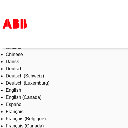
Select Language
Products & Solutions
Čeština
Industries
Chinese
Services
Dansk
About us
Deutsch
Where to buy
Deutsch (Schweiz)
Contact us
Deutsch (Luxemburg)
Careers
English
English (Canada)
Español
Français
Français (Belgique)
Français (Canada)