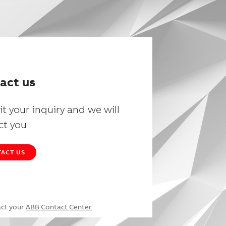
act us
t your inquiry and we will
ct you
ACT US
act your
ABB Contact Center