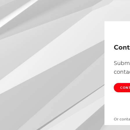
Cont
Submi
conta
CONT
Or cont