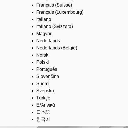
Français (Suisse)
Français (Luxembourg)
Italiano
Italiano (Svizzera)
Magyar
Nederlands
Nederlands (België)
Norsk
Polski
Português
Slovenčina
Suomi
Svenska
Türkçe
Ελληνικά
日本語
한국어