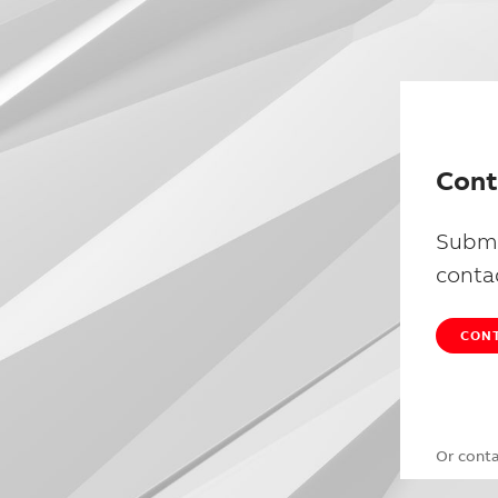
Cont
Submi
conta
CONT
Or cont