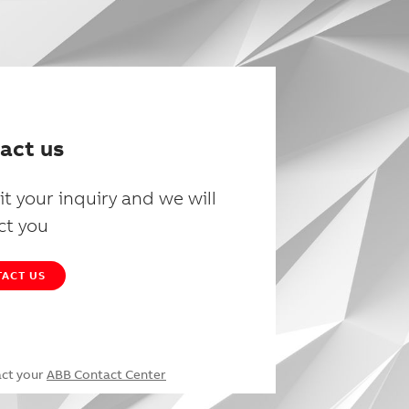
act us
t your inquiry and we will
ct you
ACT US
act your
ABB Contact Center