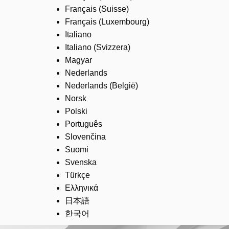
Français (Suisse)
Français (Luxembourg)
Italiano
Italiano (Svizzera)
Magyar
Nederlands
Nederlands (België)
Norsk
Polski
Português
Slovenčina
Suomi
Svenska
Türkçe
Ελληνικά
日本語
한국어