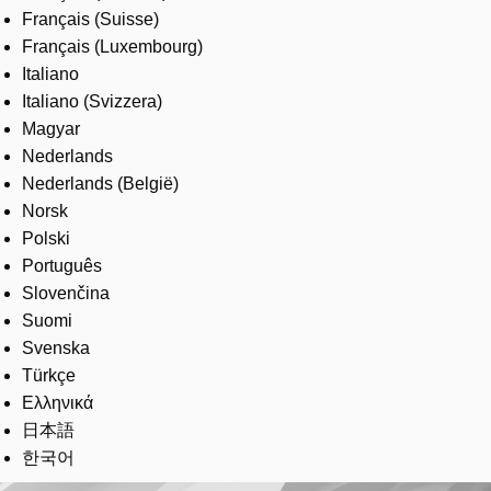
Français (Suisse)
Français (Luxembourg)
Italiano
Italiano (Svizzera)
Magyar
Nederlands
Nederlands (België)
Norsk
Polski
Português
Slovenčina
Suomi
Svenska
Türkçe
Ελληνικά
日本語
한국어