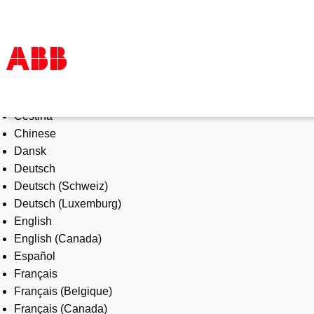
Select Language
Products & Solutions
Čeština
Industries
Chinese
Services
Dansk
About us
Deutsch
Where to buy
Deutsch (Schweiz)
Contact us
Deutsch (Luxemburg)
Careers
English
English (Canada)
Español
Français
Français (Belgique)
Français (Canada)