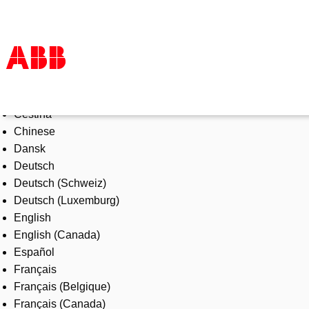
Select Language
Products & Solutions
Čeština
Industries
Chinese
Services
Dansk
About us
Deutsch
Where to buy
Deutsch (Schweiz)
Contact us
Deutsch (Luxemburg)
Careers
English
English (Canada)
Español
Français
Français (Belgique)
Français (Canada)