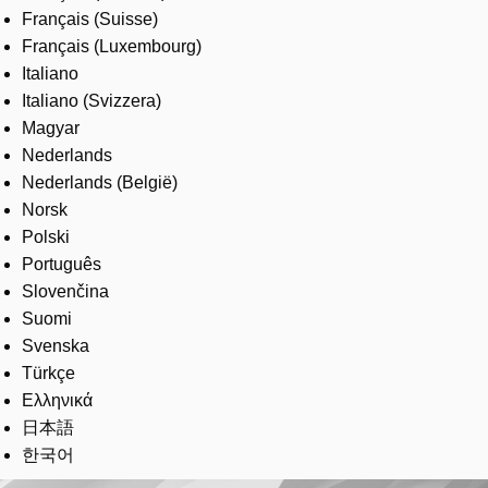
Français (Suisse)
Français (Luxembourg)
Italiano
Italiano (Svizzera)
Magyar
Nederlands
Nederlands (België)
Norsk
Polski
Português
Slovenčina
Suomi
Svenska
Türkçe
Ελληνικά
日本語
한국어