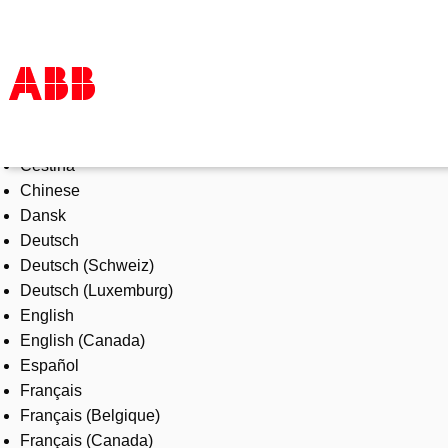
Select Language
Products & Solutions
Čeština
Industries
Chinese
Services
Dansk
About us
Deutsch
Where to buy
Deutsch (Schweiz)
Contact us
Deutsch (Luxemburg)
Careers
English
English (Canada)
Español
Français
Français (Belgique)
Français (Canada)