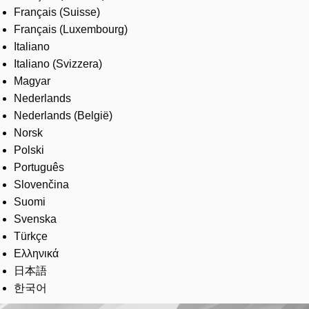
Français (Suisse)
Français (Luxembourg)
Italiano
Italiano (Svizzera)
Magyar
Nederlands
Nederlands (België)
Norsk
Polski
Português
Slovenčina
Suomi
Svenska
Türkçe
Ελληνικά
日本語
한국어