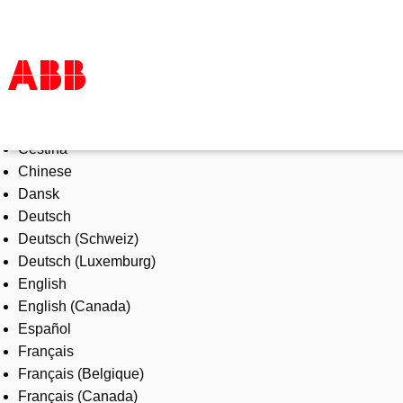
Select Language
Products & Solutions
Čeština
Industries
Chinese
Services
Dansk
About us
Deutsch
Where to buy
Deutsch (Schweiz)
Contact us
Deutsch (Luxemburg)
Careers
English
English (Canada)
Español
Français
Français (Belgique)
Français (Canada)