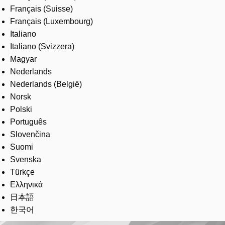
Français (Suisse)
Français (Luxembourg)
Italiano
Italiano (Svizzera)
Magyar
Nederlands
Nederlands (België)
Norsk
Polski
Português
Slovenčina
Suomi
Svenska
Türkçe
Ελληνικά
日本語
한국어