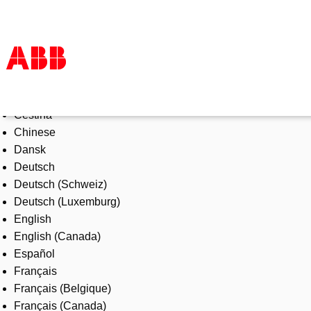
Select Language
Products & Solutions
Čeština
Industries
Chinese
Services
Dansk
About us
Deutsch
Where to buy
Deutsch (Schweiz)
Contact us
Deutsch (Luxemburg)
Careers
English
English (Canada)
Español
Français
Français (Belgique)
Français (Canada)