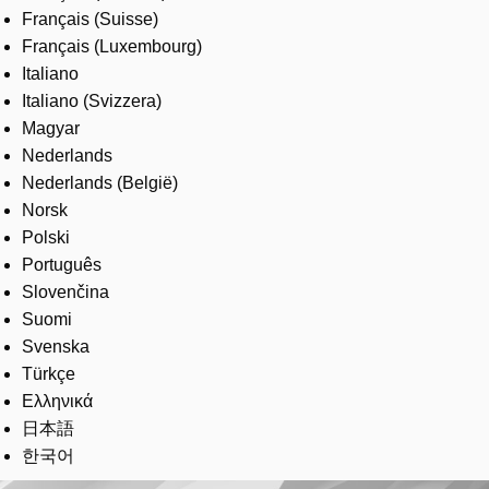
Français (Suisse)
Français (Luxembourg)
Italiano
Italiano (Svizzera)
Magyar
Nederlands
Nederlands (België)
Norsk
Polski
Português
Slovenčina
Suomi
Svenska
Türkçe
Ελληνικά
日本語
한국어