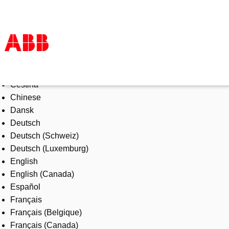
Select Language
Products & Solutions
Čeština
Industries
Chinese
Services
Dansk
About us
Deutsch
Where to buy
Deutsch (Schweiz)
Contact us
Deutsch (Luxemburg)
Careers
English
English (Canada)
Español
Français
Français (Belgique)
Français (Canada)