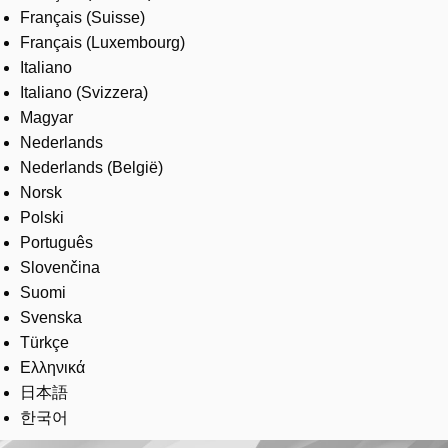
Français (Suisse)
Français (Luxembourg)
Italiano
Italiano (Svizzera)
Magyar
Nederlands
Nederlands (België)
Norsk
Polski
Português
Slovenčina
Suomi
Svenska
Türkçe
Ελληνικά
日本語
한국어