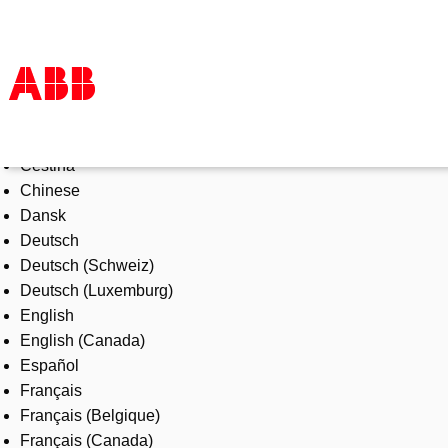
Select Language
Products & Solutions
Čeština
Industries
Chinese
Services
Dansk
About us
Deutsch
Where to buy
Deutsch (Schweiz)
Contact us
Deutsch (Luxemburg)
Careers
English
English (Canada)
Español
Français
Français (Belgique)
Français (Canada)