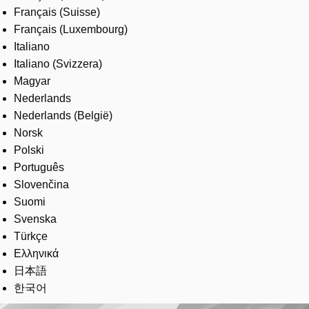
Français (Suisse)
Français (Luxembourg)
Italiano
Italiano (Svizzera)
Magyar
Nederlands
Nederlands (België)
Norsk
Polski
Português
Slovenčina
Suomi
Svenska
Türkçe
Ελληνικά
日本語
한국어