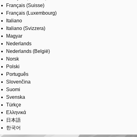
Français (Suisse)
Français (Luxembourg)
Italiano
Italiano (Svizzera)
Magyar
Nederlands
Nederlands (België)
Norsk
Polski
Português
Slovenčina
Suomi
Svenska
Türkçe
Ελληνικά
日本語
한국어