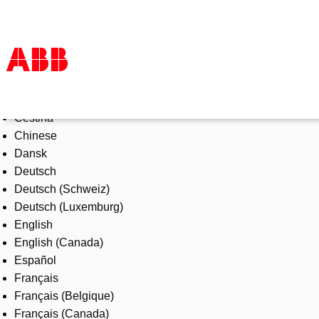
Select Language
Products & Solutions
Čeština
Industries
Chinese
Services
Dansk
About us
Deutsch
Where to buy
Deutsch (Schweiz)
Contact us
Deutsch (Luxemburg)
Careers
English
English (Canada)
Español
Français
Français (Belgique)
Français (Canada)