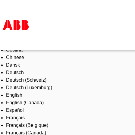
Select Language
Products & Solutions
Čeština
Industries
Chinese
Services
Dansk
About us
Deutsch
Where to buy
Deutsch (Schweiz)
Contact us
Deutsch (Luxemburg)
Careers
English
English (Canada)
Español
Français
Français (Belgique)
Français (Canada)