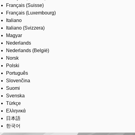
Français (Suisse)
Français (Luxembourg)
Italiano
Italiano (Svizzera)
Magyar
Nederlands
Nederlands (België)
Norsk
Polski
Português
Slovenčina
Suomi
Svenska
Türkçe
Ελληνικά
日本語
한국어